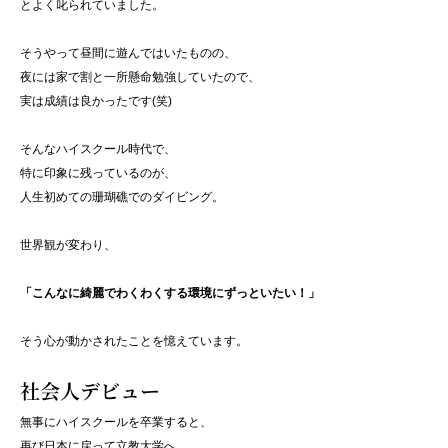
とよく叱られていました。
そうやって昼間に遊んではいたものの、
夜には家で割と一所懸命勉強していたので、
実は成績は良かったです(笑)
そんなハイスクール時代で、
特に印象に残っているのが、
人生初めての珊瑚礁でのダイビング。
世界観が変わり、
「こんなに綺麗でわくわくする環境にずっといたい！」
そう心が動かされたことを憶えています。
社会人デビュー
無事にハイスクールを卒業すると、
再び日本に戻って立教大学へ。