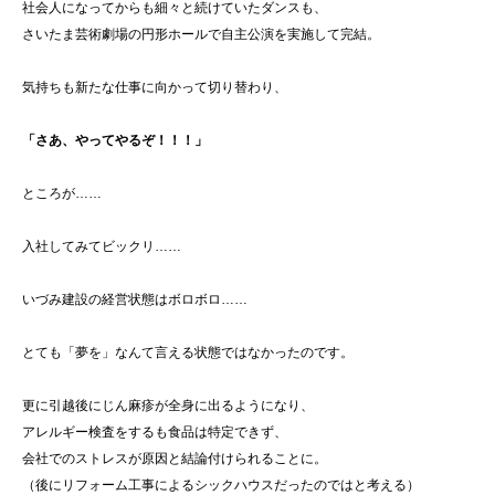
社会人になってからも細々と続けていたダンスも、
さいたま芸術劇場の円形ホールで自主公演を実施して完結。
気持ちも新たな仕事に向かって切り替わり、
「さあ、やってやるぞ！！！」
ところが……
入社してみてビックリ……
いづみ建設の経営状態はボロボロ……
とても「夢を」なんて言える状態ではなかったのです。
更に引越後にじん麻疹が全身に出るようになり、
アレルギー検査をするも食品は特定できず、
会社でのストレスが原因と結論付けられることに。
（後にリフォーム工事によるシックハウスだったのではと考える）