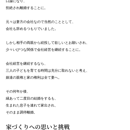
口論になり、
拒絶され離婚することに。
元々は妻方の会社なので当然のこととして、
会社も辞めるつもりでいました。
しかし相手の両親から続投して欲しいとお願いされ、
少々いびつな関係で会社経営を継続することに。
会社経営を継続するなら、
三人の子どもを育てる時間は充分に取れないと考え、
娘達の親権と家の権利は全て妻へ。
その何年か後、
縁あって二度目の結婚をするも、
生まれた息子を連れて家出され、
そのまま調停離婚。
家づくりへの思いと挑戦