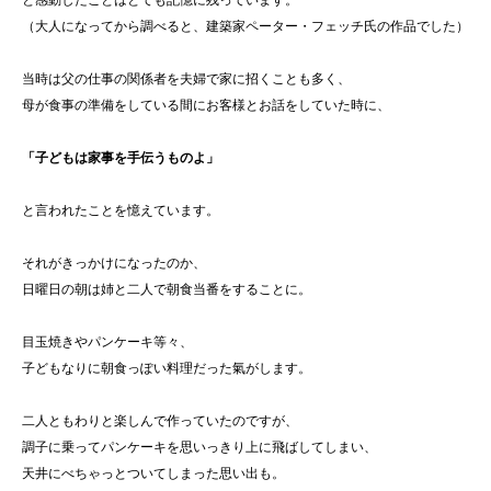
と感動したことはとても記憶に残っています。
（大人になってから調べると、建築家ペーター・フェッチ氏の作品でした）
当時は父の仕事の関係者を夫婦で家に招くことも多く、
母が食事の準備をしている間にお客様とお話をしていた時に、
「子どもは家事を手伝うものよ」
と言われたことを憶えています。
それがきっかけになったのか、
日曜日の朝は姉と二人で朝食当番をすることに。
目玉焼きやパンケーキ等々、
子どもなりに朝食っぽい料理だった氣がします。
二人ともわりと楽しんで作っていたのですが、
調子に乗ってパンケーキを思いっきり上に飛ばしてしまい、
天井にべちゃっとついてしまった思い出も。