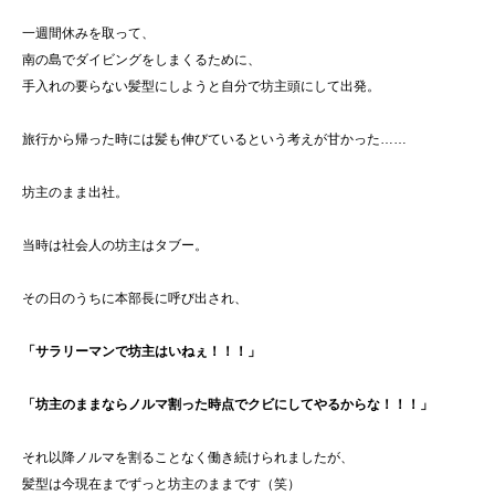
一週間休みを取って、
南の島でダイビングをしまくるために、
手入れの要らない髪型にしようと自分で坊主頭にして出発。
旅行から帰った時には髪も伸びているという考えが甘かった……
坊主のまま出社。
当時は社会人の坊主はタブー。
その日のうちに本部長に呼び出され、
「サラリーマンで坊主はいねぇ！！！」
「坊主のままならノルマ割った時点でクビにしてやるからな！！！」
それ以降ノルマを割ることなく働き続けられましたが、
髪型は今現在までずっと坊主のままです（笑）