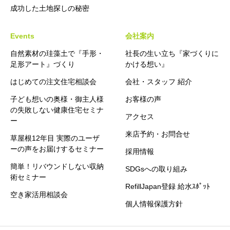
成功した土地探しの秘密
Events
会社案内
自然素材の珪藻土で『手形・
社長の生い立ち『家づくりに
足形アート』づくり
かける想い』
はじめての注文住宅相談会
会社・スタッフ 紹介
子ども想いの奥様・御主人様
お客様の声
の失敗しない健康住宅セミナ
アクセス
ー
来店予約・お問合せ
草屋根12年目 実際のユーザ
ーの声をお届けするセミナー
採用情報
簡単！リバウンドしない収納
SDGsへの取り組み
術セミナー
RefillJapan登録 給水ｽﾎﾟｯﾄ
空き家活用相談会
個人情報保護方針
お問合せ・来店予約
セミナー情報
お電話