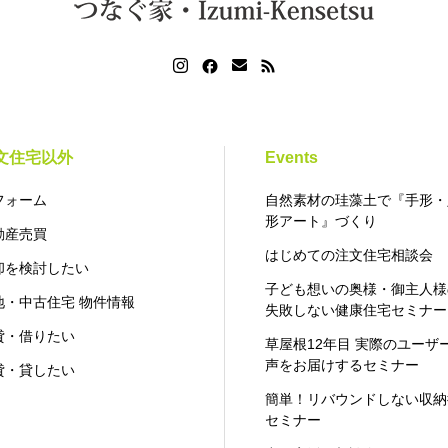
文住宅以外
Events
フォーム
自然素材の珪藻土で『手形・
形アート』づくり
動産売買
はじめての注文住宅相談会
却を検討したい
子ども想いの奥様・御主人様
地・中古住宅 物件情報
失敗しない健康住宅セミナー
貸・借りたい
草屋根12年目 実際のユーザ
声をお届けするセミナー
貸・貸したい
簡単！リバウンドしない収納
セミナー