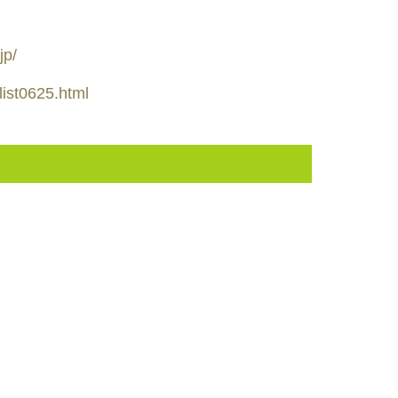
jp/
/list0625.html