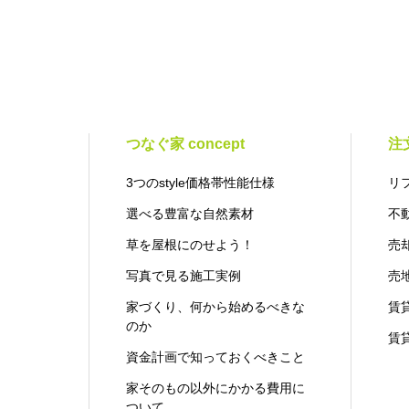
つなぐ家 concept
注
3つのstyle価格帯性能仕様
リ
選べる豊富な自然素材
不
草を屋根にのせよう！
売
写真で見る施工実例
売
家づくり、何から始めるべきな
賃
のか
賃
資金計画で知っておくべきこと
家そのもの以外にかかる費用に
ついて