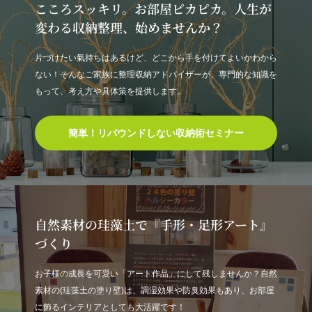
こころスッキリ。お部屋ピカピカ。人生が
変わる収納整理、始めませんか？
片づけたい氣持ちはあるけど、どこから手を付けてよいかわから
ない！そんなご家族に整理収納アドバイザーが、専門的な知識を
もって、考え方や具体策を提供します。
簡単！リバウンドしない収納術セミナー
自然素材の珪藻土で『手形・足形アート』
づくり
お子様の成長を可愛い「アート作品」にして残しませんか？自然
素材の(珪藻土の塗り壁)は、調湿効果や防臭効果もあり、お部屋
に飾るインテリアとしても大活躍です！