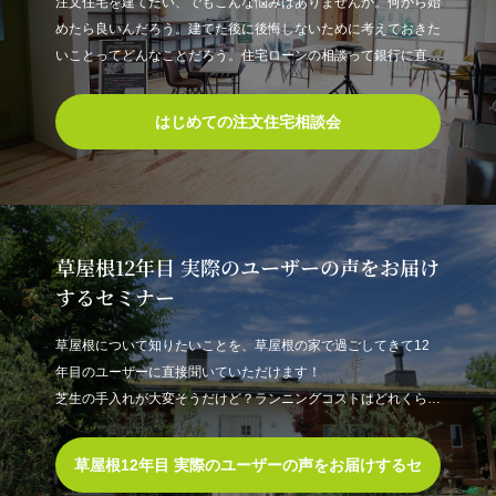
注文住宅を建てたい、でもこんな悩みはありませんか。何から始
めたら良いんだろう。建てた後に後悔しないために考えておきた
いことってどんなことだろう。住宅ローンの相談って銀行に直接
行っていいのかな。ウチの最適な家づくりの予算って、どうやっ
て計算するの？ちょっとしたことで住宅ローンの最終支払総額が
はじめての注文住宅相談会
約600万円も差が出るってホン…
草屋根12年目 実際のユーザーの声をお届け
するセミナー
草屋根について知りたいことを、草屋根の家で過ごしてきて12
年目のユーザーに直接聞いていただけます！
芝生の手入れが大変そうだけど？ランニングコストはどれくら
い？雨漏りしやすくなっちゃわないの？など。草屋根の家が氣に
なっている皆様、この貴重な機会を楽しみながら、今後の家づく
草屋根12年目 実際のユーザーの声をお届けするセ
りなどの参考にしていただければと思います！