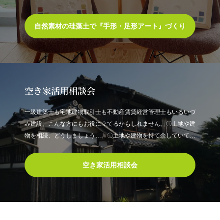
自然素材の珪藻土で『手形・足形アート』づくり
空き家活用相談会
一級建築士も宅地建物取引士も不動産賃貸経営管理士もいるいづ
み建設。こんな方にもお役に立てるかもしれません。〇土地や建
物を相続、どうしましょう…。〇土地や建物を持て余していて固
定資産税やメンテが負担になっている。〇持っている土地が狭小
だったり、建物がボロボロだったりで売ることすらできないので
空き家活用相談会
はと悩んでいる。〇安定収入を…