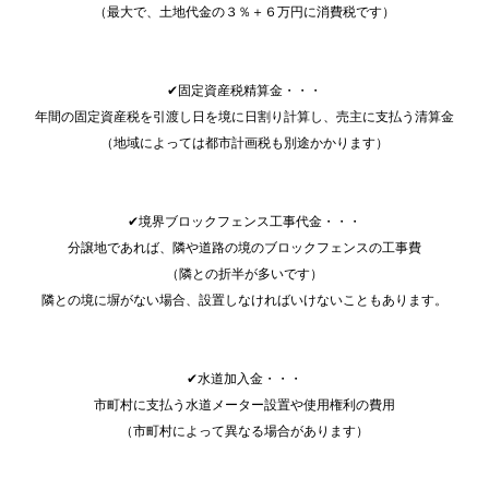
（最大で、土地代金の３％＋６万円に消費税です）
✔固定資産税精算金・・・
年間の固定資産税を引渡し日を境に日割り計算し、売主に支払う清算金
（地域によっては都市計画税も別途かかります）
✔境界ブロックフェンス工事代金・・・
分譲地であれば、隣や道路の境のブロックフェンスの工事費
（隣との折半が多いです）
隣との境に塀がない場合、設置しなければいけないこともあります。
✔水道加入金・・・
市町村に支払う水道メーター設置や使用権利の費用
（市町村によって異なる場合があります）