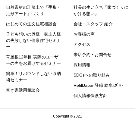
自然素材の珪藻土で『手形・
社長の生い立ち『家づくりに
足形アート』づくり
かける想い』
はじめての注文住宅相談会
会社・スタッフ 紹介
子ども想いの奥様・御主人様
お客様の声
の失敗しない健康住宅セミナ
アクセス
ー
来店予約・お問合せ
草屋根12年目 実際のユーザ
ーの声をお届けするセミナー
採用情報
簡単！リバウンドしない収納
SDGsへの取り組み
術セミナー
RefillJapan登録 給水ｽﾎﾟｯﾄ
空き家活用相談会
個人情報保護方針
Copyright © 2021
お問合せ・来店予約
セミナー情報
お電話