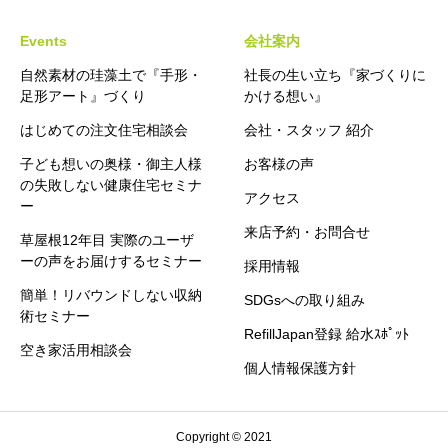
Events
会社案内
自然素材の珪藻土で『手形・
社長の生い立ち『家づくりに
足形アート』づくり
かける想い』
はじめての注文住宅相談会
会社・スタッフ 紹介
子ども想いの奥様・御主人様
お客様の声
の失敗しない健康住宅セミナ
アクセス
ー
来店予約・お問合せ
草屋根12年目 実際のユーザ
ーの声をお届けするセミナー
採用情報
簡単！リバウンドしない収納
SDGsへの取り組み
術セミナー
RefillJapan登録 給水ｽﾎﾟｯﾄ
空き家活用相談会
個人情報保護方針
お問合せ・来店予約
セミナー情報
お電話
Copyright © 2021