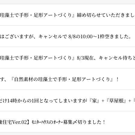
珪藻土で手形・足形アートづくり』締め切らせていただきまし
ございますが、キャンセルで 8/8の10:00～1枠空きました。
珪藻土で手形・足形アートづくり』8/3現在、キャンセル待ち
す、『自然素材の珪藻土で手形・足形アートづくり』！
住宅Ver.02】ﾓﾆﾀｰﾊｳｽのｵｰﾅｰ募集〆切りました！