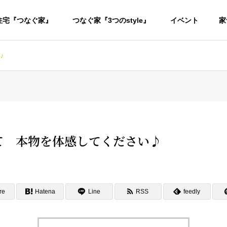
住宅『つなぐ家』
つなぐ家『3つのstyle』
イベント
家
♪
て 本物を体感してください♪
re
Hatena
Line
RSS
feedly