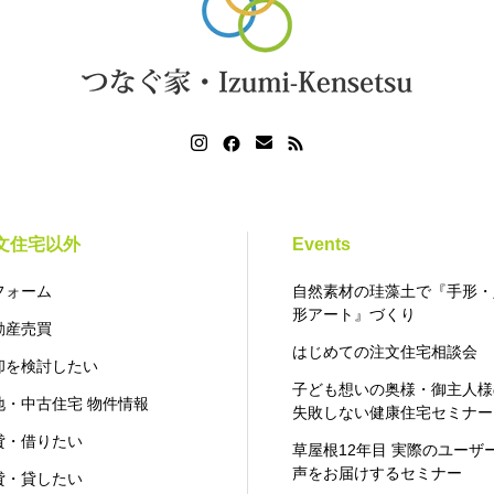
文住宅以外
Events
フォーム
自然素材の珪藻土で『手形・
形アート』づくり
動産売買
はじめての注文住宅相談会
却を検討したい
子ども想いの奥様・御主人様
地・中古住宅 物件情報
失敗しない健康住宅セミナー
貸・借りたい
草屋根12年目 実際のユーザ
声をお届けするセミナー
貸・貸したい