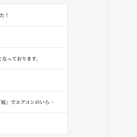
た！
となっております。
7月は、一日だけ14時からの1回となってしまいますが『家』+『草屋根』+『庭』でエアコンのいらない生活!!!を開催させていただきます。