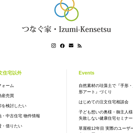
文住宅以外
Events
フォーム
自然素材の珪藻土で『手形・
形アート』づくり
動産売買
はじめての注文住宅相談会
却を検討したい
子ども想いの奥様・御主人様
地・中古住宅 物件情報
失敗しない健康住宅セミナー
貸・借りたい
草屋根12年目 実際のユーザ