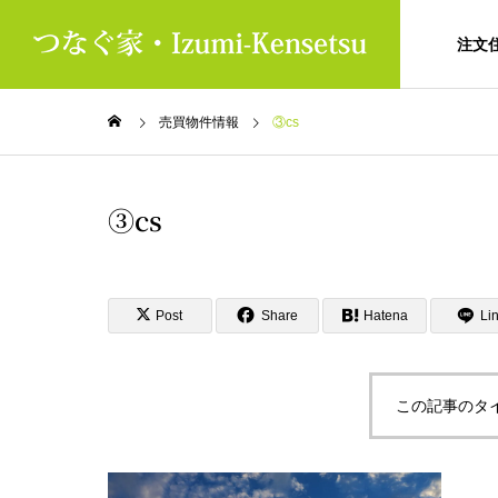
注文
売買物件情報
③cs
③cs
Post
Share
Hatena
Li
この記事のタ