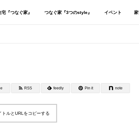
住宅『つなぐ家』
つなぐ家『3つのstyle』
イベント
家
ne
RSS
feedly
Pin it
note
イトルとURLをコピーする