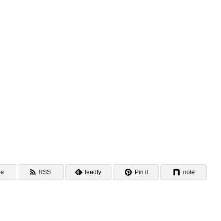
ne
RSS
feedly
Pin it
note