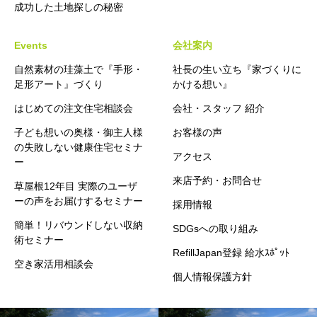
成功した土地探しの秘密
Events
会社案内
自然素材の珪藻土で『手形・
社長の生い立ち『家づくりに
足形アート』づくり
かける想い』
はじめての注文住宅相談会
会社・スタッフ 紹介
子ども想いの奥様・御主人様
お客様の声
の失敗しない健康住宅セミナ
アクセス
ー
来店予約・お問合せ
草屋根12年目 実際のユーザ
ーの声をお届けするセミナー
採用情報
簡単！リバウンドしない収納
SDGsへの取り組み
術セミナー
RefillJapan登録 給水ｽﾎﾟｯﾄ
空き家活用相談会
個人情報保護方針