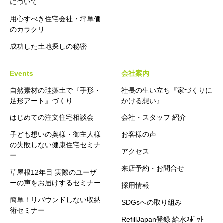
について
用心すべき住宅会社・坪単価
のカラクリ
成功した土地探しの秘密
Events
会社案内
自然素材の珪藻土で『手形・
社長の生い立ち『家づくりに
足形アート』づくり
かける想い』
はじめての注文住宅相談会
会社・スタッフ 紹介
子ども想いの奥様・御主人様
お客様の声
の失敗しない健康住宅セミナ
アクセス
ー
来店予約・お問合せ
草屋根12年目 実際のユーザ
ーの声をお届けするセミナー
採用情報
簡単！リバウンドしない収納
SDGsへの取り組み
術セミナー
RefillJapan登録 給水ｽﾎﾟｯﾄ