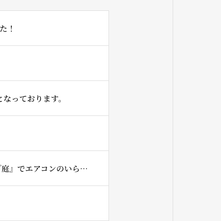
た！
となっております。
7月は、一日だけ14時からの1回となってしまいますが『家』+『草屋根』+『庭』でエアコンのいらない生活!!!を開催させていただきます。