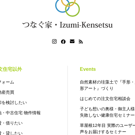
文住宅以外
Events
フォーム
自然素材の珪藻土で『手形・
形アート』づくり
動産売買
はじめての注文住宅相談会
却を検討したい
子ども想いの奥様・御主人様
地・中古住宅 物件情報
失敗しない健康住宅セミナー
貸・借りたい
草屋根12年目 実際のユーザ
声をお届けするセミナー
貸・貸したい