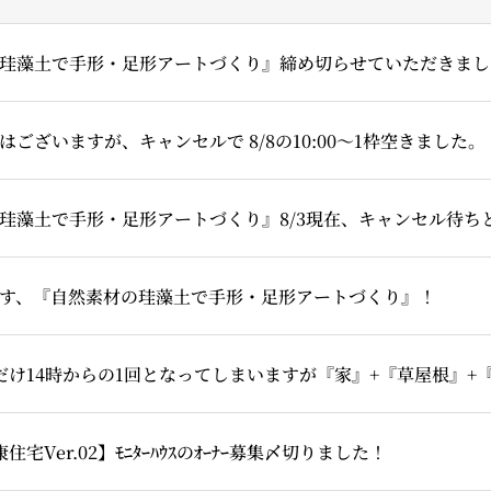
珪藻土で手形・足形アートづくり』締め切らせていただきまし
ございますが、キャンセルで 8/8の10:00～1枠空きました。
珪藻土で手形・足形アートづくり』8/3現在、キャンセル待ち
す、『自然素材の珪藻土で手形・足形アートづくり』！
住宅Ver.02】ﾓﾆﾀｰﾊｳｽのｵｰﾅｰ募集〆切りました！