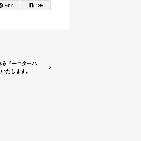
Pin it
note
られる『モニターハ
集いたします。