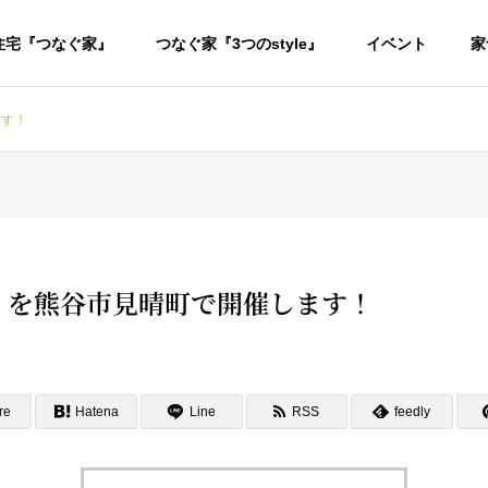
住宅『つなぐ家』
つなぐ家『3つのstyle』
イベント
家
ます！
』を熊谷市見晴町で開催します！
re
Hatena
Line
RSS
feedly