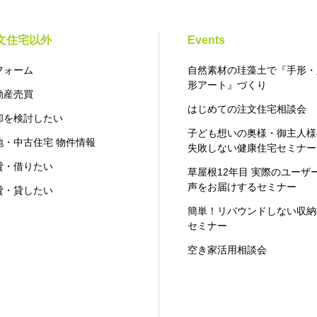
文住宅以外
Events
フォーム
自然素材の珪藻土で『手形・
形アート』づくり
動産売買
はじめての注文住宅相談会
却を検討したい
子ども想いの奥様・御主人様
地・中古住宅 物件情報
失敗しない健康住宅セミナー
貸・借りたい
草屋根12年目 実際のユーザ
声をお届けするセミナー
貸・貸したい
簡単！リバウンドしない収納
セミナー
空き家活用相談会