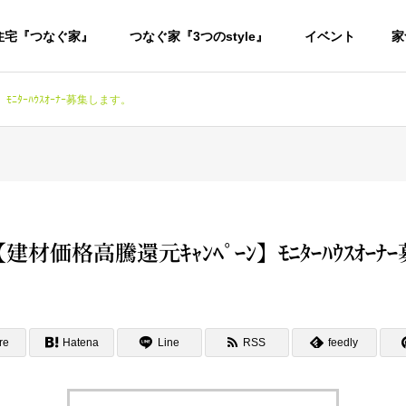
住宅『つなぐ家』
つなぐ家『3つのstyle』
イベント
家
ﾆﾀｰﾊｳｽｵｰﾅｰ募集します。
材価格高騰還元ｷｬﾝﾍﾟｰﾝ】ﾓﾆﾀｰﾊｳｽｵｰ
re
Hatena
Line
RSS
feedly