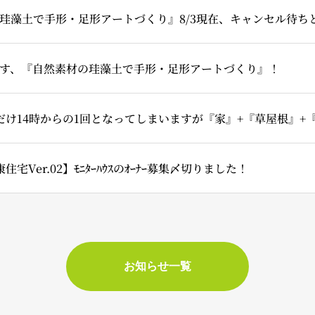
珪藻土で手形・足形アートづくり』8/3現在、キャンセル待ち
す、『自然素材の珪藻土で手形・足形アートづくり』！
住宅Ver.02】ﾓﾆﾀｰﾊｳｽのｵｰﾅｰ募集〆切りました！
お知らせ一覧