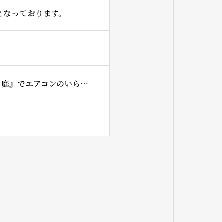
となっております。
7月は、一日だけ14時からの1回となってしまいますが『家』+『草屋根』+『庭』でエアコンのいらない生活!!!を開催させていただきます。