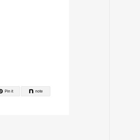
Pin it
note