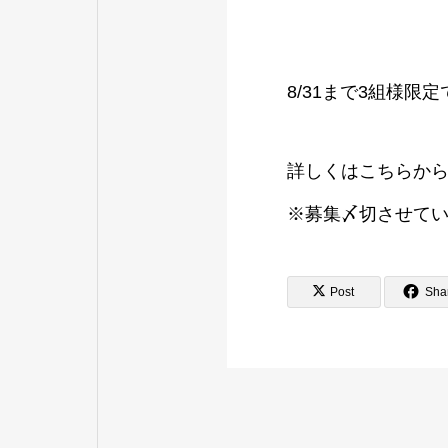
8/31まで3組様
詳しくはこちらか
※募集〆切させて
Post
Sha