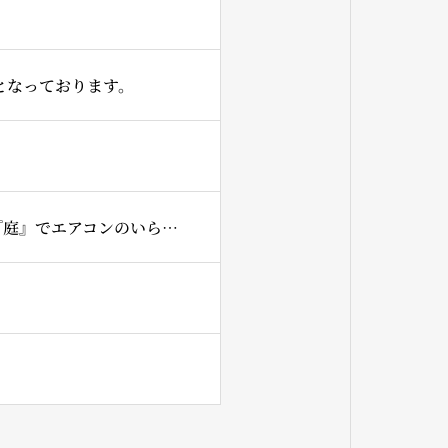
となっております。
7月は、一日だけ14時からの1回となってしまいますが『家』+『草屋根』+『庭』でエアコンのいらない生活!!!を開催させていただきます。