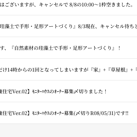
ございますが、キャンセルで 8/8の10:00～1枠空きました。
珪藻土で手形・足形アートづくり』8/3現在、キャンセル待ち
す、『自然素材の珪藻土で手形・足形アートづくり』！
住宅Ver.02】ﾓﾆﾀｰﾊｳｽのｵｰﾅｰ募集〆切りました！
Ver.02】ﾓﾆﾀｰﾊｳｽのｵｰﾅｰ募集(〆切りR08/05/31)です!!