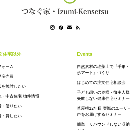
文住宅以外
Events
フォーム
自然素材の珪藻土で『手形・
形アート』づくり
動産売買
はじめての注文住宅相談会
却を検討したい
子ども想いの奥様・御主人様
地・中古住宅 物件情報
失敗しない健康住宅セミナー
貸・借りたい
草屋根12年目 実際のユーザ
声をお届けするセミナー
貸・貸したい
簡単！リバウンドしない収納