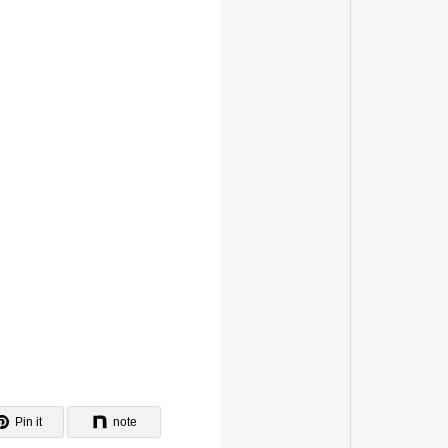
Pin it
note