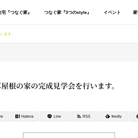
住宅『つなぐ家』
つなぐ家『3つのstyle』
イベント
家
を行います。
/03 草屋根の家の完成見学会を行います。
re
Hatena
Line
RSS
feedly