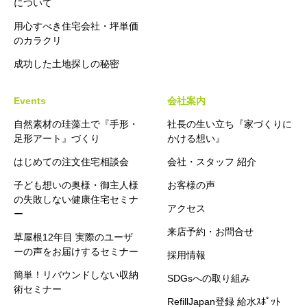
について
用心すべき住宅会社・坪単価
のカラクリ
成功した土地探しの秘密
Events
会社案内
自然素材の珪藻土で『手形・
社長の生い立ち『家づくりに
足形アート』づくり
かける想い』
はじめての注文住宅相談会
会社・スタッフ 紹介
子ども想いの奥様・御主人様
お客様の声
の失敗しない健康住宅セミナ
アクセス
ー
来店予約・お問合せ
草屋根12年目 実際のユーザ
ーの声をお届けするセミナー
採用情報
簡単！リバウンドしない収納
SDGsへの取り組み
術セミナー
RefillJapan登録 給水ｽﾎﾟｯﾄ