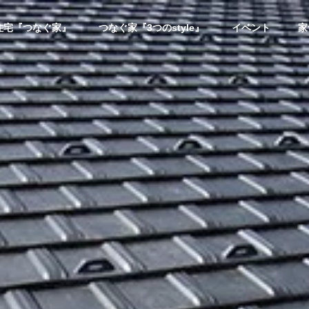
住宅『つなぐ家』
つなぐ家『3つのstyle』
イベント
家