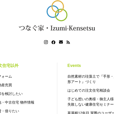
文住宅以外
Events
フォーム
自然素材の珪藻土で『手形・
形アート』づくり
動産売買
はじめての注文住宅相談会
却を検討したい
子ども想いの奥様・御主人様
地・中古住宅 物件情報
失敗しない健康住宅セミナー
貸・借りたい
草屋根12年目 実際のユーザ