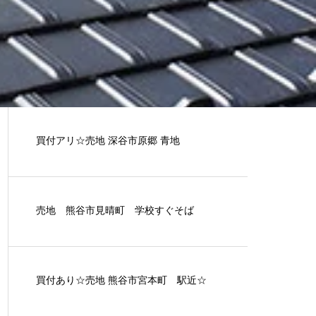
買付アリ☆売地 深谷市原郷 青地
売地 熊谷市見晴町 学校すぐそば
買付あり☆売地 熊谷市宮本町 駅近☆