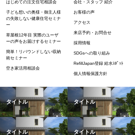
はじめての注文住宅相談会
会社・スタッフ 紹介
子ども想いの奥様・御主人様
お客様の声
の失敗しない健康住宅セミナ
アクセス
ー
来店予約・お問合せ
草屋根12年目 実際のユーザ
ーの声をお届けするセミナー
採用情報
簡単！リバウンドしない収納
SDGsへの取り組み
術セミナー
RefillJapan登録 給水ｽﾎﾟｯﾄ
空き家活用相談会
個人情報保護方針
タイトル
タイトル
タイトル
タイトル